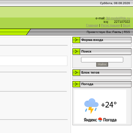
Суббота, 08.08.2026
e-mail:
3d-model@bk.ru
icq:
227107022
Главная
|
Регистрация
|
Вход
Приветствую Вас
Гость
|
RSS
Форма входа
Поиск
Блок тегов
Погода