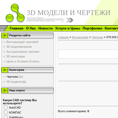
3D МОДЕЛИ И ЧЕРТЕЖИ
Главная
О Нас
Новости
Услуги и Цены
Портфолио
Контак
Разделы сайта
Главная
»
Фотоальбом
»
Чертежи
» 078.505.
Векторизация чертежей
3D моделирование
Ассоциативные чертежи
3D аннотации
Цены и Условия Оплаты
Категории
Чертежи
[17]
3D модели
[11]
Наш опрос
Какую CAD систему Вы
истользуете?
AutoCAD
Всего комментариев
:
0
КОМПАС
SolidWorks