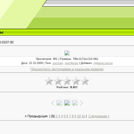
ты
0.0107.00
Просмотров
: 981 |
Размеры
: 798x1127px/114.0Kb
Дата
: 22.10.2009 |
Теги
:
чертежи
,
портфолио
|
Добавил
:
Администратор
Просмотреть фотографию в реальном размере
Рейтинг
:
0.0
/
0
« Предыдущая
| [
1
]
2
3
4
5
6
7
8
9
10
11
|
Следующая »