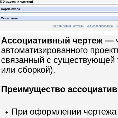
[
3D модели и чертежи
]
Форма входа
Меню сайта
Векторизация чертежей
3D моделирование
А
А
с
с
о
ц
и
а
т
и
в
н
ы
й
чертеж
—
автоматизированного проек
связанный с существующей 
или сборкой).
Преимущество ассоциатив
При оформлении чертежа