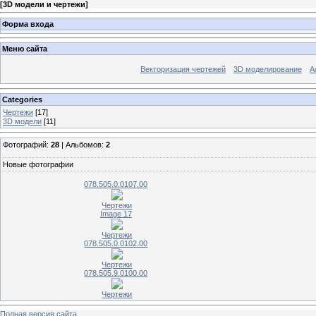
[
3D модели и чертежи
]
Форма входа
Меню сайта
Векторизация чертежей
3D моделирование
А
Categories
Чертежи
[17]
3D модели
[11]
Фотографий:
28
| Альбомов:
2
Новые фотографии
078.505.0.0107.00
Чертежи
Image 17
Чертежи
078.505.0.0102.00
Чертежи
078.505.9.0100.00
Чертежи
Полная версия сайта