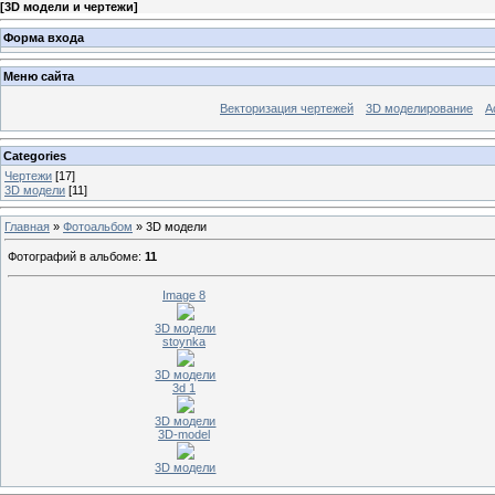
[
3D модели и чертежи
]
Форма входа
Меню сайта
Векторизация чертежей
3D моделирование
А
Categories
Чертежи
[17]
3D модели
[11]
Главная
»
Фотоальбом
» 3D модели
Фотографий в альбоме
:
11
Image 8
3D модели
stoynka
3D модели
3d 1
3D модели
3D-model
3D модели