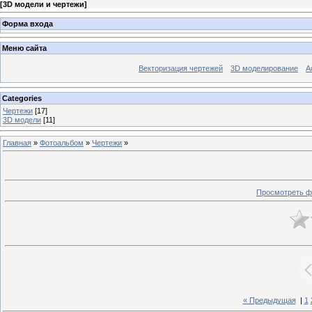
[
3D модели и чертежи
]
Форма входа
Меню сайта
Векторизация чертежей
3D моделирование
А
Categories
Чертежи
[17]
3D модели
[11]
Главная
»
Фотоальбом
»
Чертежи
»
Просмотреть ф
« Предыдущая
|
1