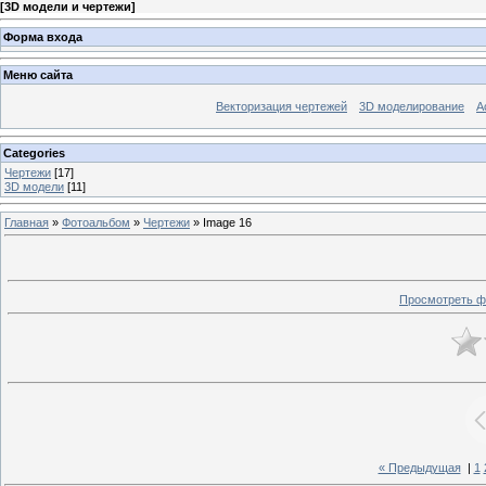
[
3D модели и чертежи
]
Форма входа
Меню сайта
Векторизация чертежей
3D моделирование
А
Categories
Чертежи
[17]
3D модели
[11]
Главная
»
Фотоальбом
»
Чертежи
» Image 16
Просмотреть ф
« Предыдущая
|
1