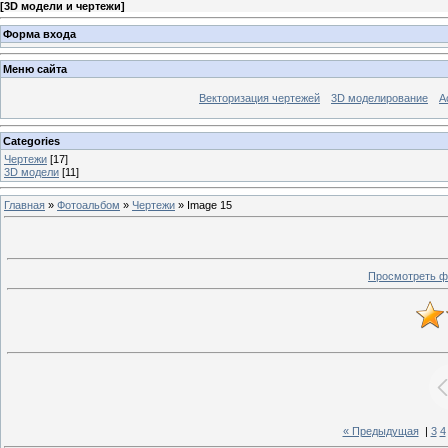
[
3D модели и чертежи
]
Форма входа
Меню сайта
Векторизация чертежей
3D моделирование
А
Categories
Чертежи
[17]
3D модели
[11]
Главная
»
Фотоальбом
»
Чертежи
» Image 15
Просмотреть ф
« Предыдущая
|
3
4