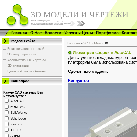
3D МОДЕЛИ И ЧЕРТЕЖИ
Главная
О Нас
Новости
Услуги и Цены
Портфолио
Контак
Разделы сайта
Главная
»
2011
»
Май
»
10
Векторизация чертежей
Изометрия сборок в AutoCAD
3D моделирование
Для студентов младших курсов техн
Ассоциативные чертежи
платформы была использована сист
3D аннотации
Сделанные модели:
Цены и Условия Оплаты
Кондуктор
Наш опрос
Какую CAD систему Вы
истользуете?
AutoCAD
КОМПАС
SolidWorks
Solid Edge
Inventor
T-FLEX
ADEM