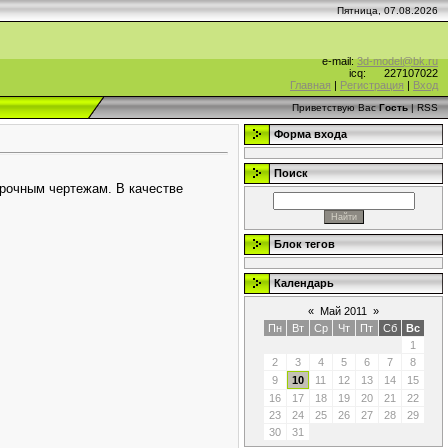
Пятница, 07.08.2026
e-mail:
3d-model@bk.ru
icq:
227107022
Главная
|
Регистрация
|
Вход
Приветствую Вас
Гость
|
RSS
Форма входа
Поиск
рочным чертежам. В качестве
Блок тегов
Календарь
«
Май 2011
»
Пн
Вт
Ср
Чт
Пт
Сб
Вс
1
2
3
4
5
6
7
8
9
10
11
12
13
14
15
16
17
18
19
20
21
22
23
24
25
26
27
28
29
30
31