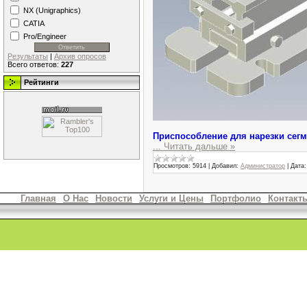
NX (Unigraphics)
CATIA
Pro/Engineer
Результаты
|
Архив опросов
Всего ответов:
227
Рейтинги
Приспособление для нарезки сег
...
Читать дальше »
Просмотров:
5914
|
Добавил:
Администратор
|
Дата:
Главная
О Нас
Новости
Услуги и Цены
Портфолио
Контакт